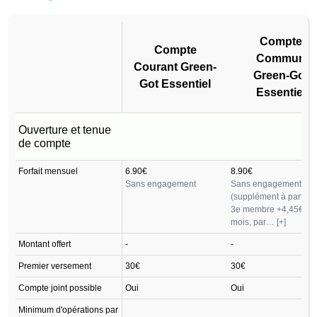
Compte
Compte
Commun
Courant Green-
Green-Got
Got Essentiel
Essentiel
Compte
Compte
Ouverture et tenue
Courant Green-
Commun
de compte
Got Essentiel
Green-Got
Forfait mensuel
6.90€
8.90€
Essentiel
Sans engagement
Sans engagement
(supplément à partir d
3e membre +4,45€ pa
mois, par…
[+]
Montant offert
-
-
Premier versement
30€
30€
Compte joint possible
Oui
Oui
Minimum d'opérations par