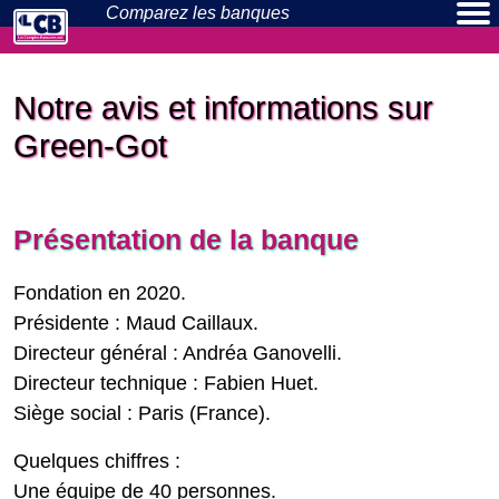
Comparez les
banques
Banques en ligne
Néo-banques
Actualités
Particuliers
Pros
Notre avis et informations sur
Green-Got
Présentation de la banque
Fondation en 2020.
Présidente : Maud Caillaux.
Directeur général : Andréa Ganovelli.
Directeur technique : Fabien Huet.
Siège social : Paris (France).
Quelques chiffres :
Une équipe de 40 personnes.