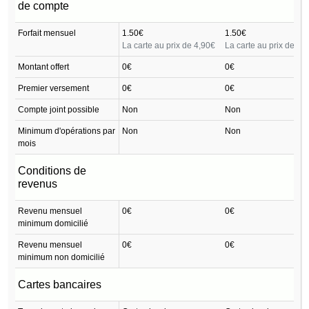
Particulier PCS
Particulier PC
de compte
Virtual Card
Black
Forfait mensuel
1.50€
1.50€
La carte au prix de 4,90€
La carte au prix de 14
Montant offert
0€
0€
Premier versement
0€
0€
Compte joint possible
Non
Non
Minimum d'opérations par
Non
Non
mois
Conditions de
revenus
Revenu mensuel
0€
0€
minimum domicilié
Revenu mensuel
0€
0€
minimum non domicilié
Cartes bancaires