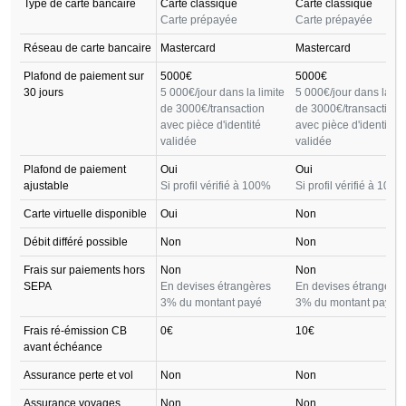
Type de carte bancaire
Carte classique
Carte classique
Carte prépayée
Carte prépayée
Réseau de carte bancaire
Mastercard
Mastercard
Plafond de paiement sur
5000€
5000€
30 jours
5 000€/jour dans la limite
5 000€/jour dans la lim
de 3000€/transaction
de 3000€/transaction
avec pièce d'identité
avec pièce d'identité
validée
validée
Plafond de paiement
Oui
Oui
ajustable
Si profil vérifié à 100%
Si profil vérifié à 100%
Carte virtuelle disponible
Oui
Non
Débit différé possible
Non
Non
Frais sur paiements hors
Non
Non
SEPA
En devises étrangères
En devises étrangères
3% du montant payé
3% du montant payé
Frais ré-émission CB
0€
10€
avant échéance
Assurance perte et vol
Non
Non
Assurance voyages
Non
Non