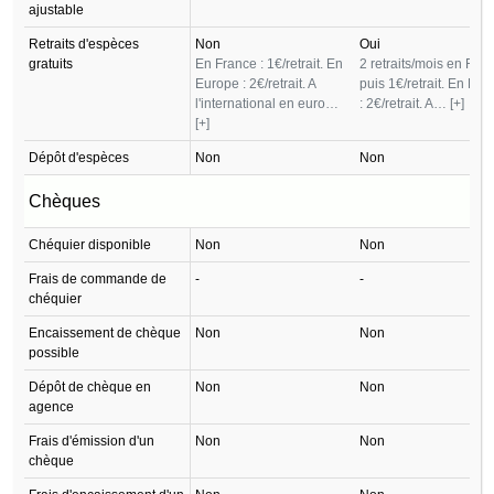
ajustable
Retraits d'espèces
Non
Oui
gratuits
En France : 1€/retrait. En
2 retraits/mois en Fran
Europe : 2€/retrait. A
puis 1€/retrait. En Eu
l'international en euro…
: 2€/retrait. A…
[+]
[+]
Dépôt d'espèces
Non
Non
Chèques
Chéquier disponible
Non
Non
Frais de commande de
-
-
chéquier
Encaissement de chèque
Non
Non
possible
Dépôt de chèque en
Non
Non
agence
Frais d'émission d'un
Non
Non
chèque