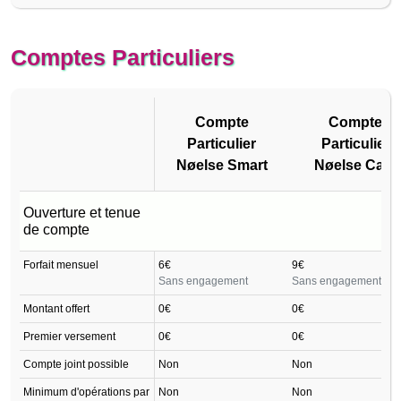
Comptes Particuliers
Compte
Compte
Particulier
Particulier
Nøelse Smart
Nøelse Care
Compte
Compte
Ouverture et tenue
Particulier
Particulier
de compte
Nøelse Smart
Nøelse Care
Forfait mensuel
6€
9€
Sans engagement
Sans engagement
Montant offert
0€
0€
Premier versement
0€
0€
Compte joint possible
Non
Non
Minimum d'opérations par
Non
Non