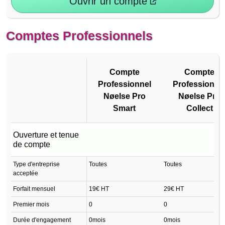
Ouvrir un compte
Comptes Professionnels
Compte
Compte
Professionnel
Professionne
Nøelse Pro
Nøelse Pro
Smart
Collect
Compte
Compte
Ouverture et tenue
Professionnel
Professionne
de compte
Nøelse Pro
Nøelse Pro
Type d'entreprise
Toutes
Smart
Toutes
Collect
acceptée
Forfait mensuel
19€ HT
29€ HT
Premier mois
0
0
Durée d'engagement
0mois
0mois