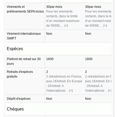
Virements et
30par mois
30par mois
prélèvements SEPA inclus
Pour les virements
Pour les virements
sortants, dans la limite
sortants, dans la limite
d’un montant maximum
d’un montant maximu
de 5000€,…
[+]
de 5000€,…
[+]
Virement internationaux
Non
Non
SWIFT
Espèces
Plafond de retrait sur 30
1600
1600
jours
Retraits d'espèces
2
2
gratuits
2 retraits/mois en France,
2 retraits/mois en Fran
puis 1€/retrait. En Europe
puis 1€/retrait. En Eu
: 2€/retrait. A
: 2€/retrait. A
l'international…
[+]
l'international…
[+]
Dépôt d'espèces
Non
Non
Chèques