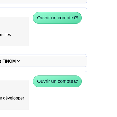
Ouvrir un compte
rs, les
ez FINOM
Ouvrir un compte
our développer