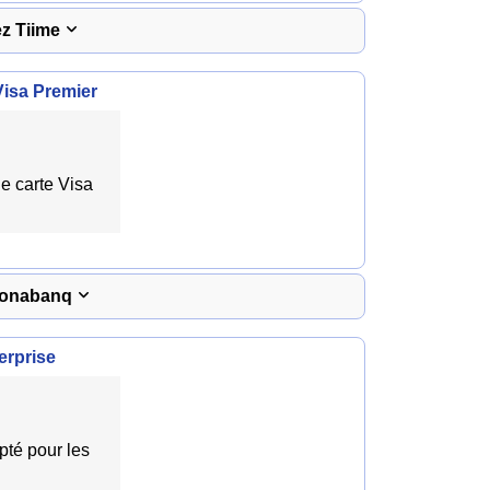
ez Tiime
isa Premier
e carte Visa
 Monabanq
erprise
pté pour les