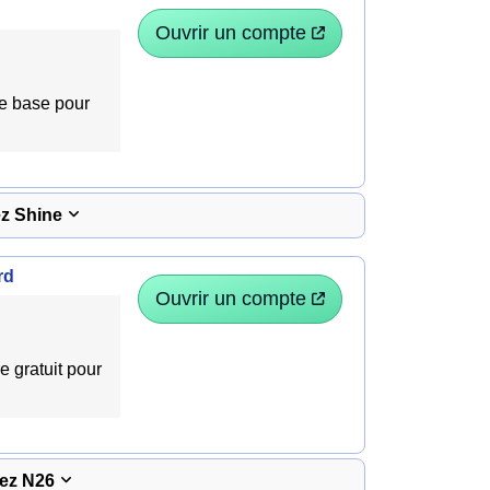
Ouvrir un compte
de base pour
ez Shine
rd
Ouvrir un compte
 gratuit pour
hez N26